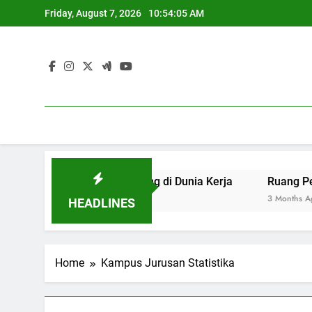
Skip
Friday, August 7, 2026
10:54:05 AM
to
content
an yang Berdaya Saing di Dunia Kerja
Ruang Pengadila
3 Months Ago
HEADLINES
Home
Kampus Jurusan Statistika