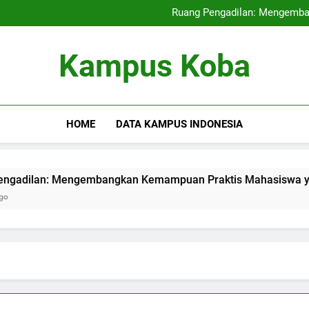
Kampus Internasional: Mencipt
Ruang Pengadilan: Mengemb
Pendidikan Hybrid: Mera
Audit Mutu Intern
Kampus Internasional: Mencipt
Kampus Koba
Ruang Pengadilan: Mengemb
Pendidikan Hybrid: Mera
Audit Mutu Intern
HOME
DATA KAMPUS INDONESIA
n: Mengembangkan Kemampuan Praktis Mahasiswa yang Berpar