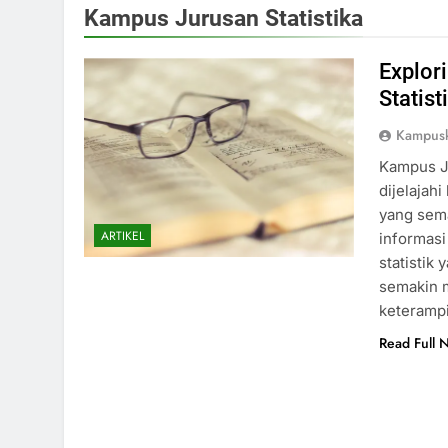
Kampus Jurusan Statistika
Explor
Statist
Kampus
Kampus J
dijelajahi
yang sem
ARTIKEL
informasi
statistik
semakin 
keteramp
Read Full 