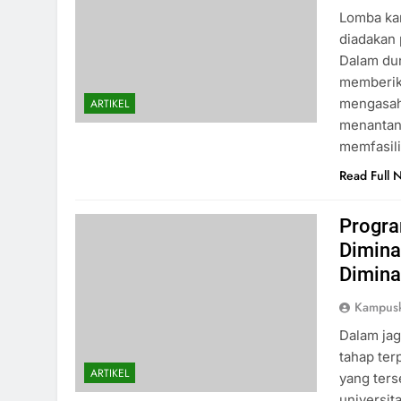
Lomba kar
diadakan
Dalam dun
memberika
mengasah 
ARTIKEL
menantang
memfasili
Read Full 
Progra
Dimina
Dimina
Kampus
Dalam jag
tahap ter
ARTIKEL
yang terse
universit