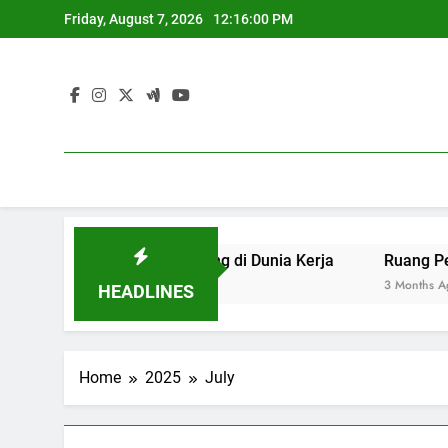
Skip
Friday, August 7, 2026
12:16:00 PM
to
content
raan yang Berdaya Saing di Dunia Kerja
Ruang Pengadi
3 Months Ago
HEADLINES
Home
2025
July