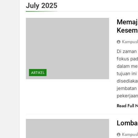
July 2025
Memaju
Kesemp
Kampus
Di zaman 
fokus pad
dalam me
ARTIKEL
tujuan in
disediaka
jembatan
pekerjaa
Read Full 
Lomba 
Kampus