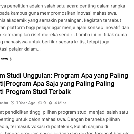
ya penelitian adalah salah satu acara penting dalam rangka
 pada kampus guna mempromosikan inovasi mahasiswa.
ia akademik yang semakin persaingan, kegiatan tersebut
n platform bagi pelajar agar menjelajahi konsep inovatif dan
keterampilan riset mereka sendiri. Lomba ini ini tidak cuma
 mahasiswa untuk berfikir secara kritis, tetapi juga
tasi pelajar dalam…
News
m Studi Unggulan: Program Apa yang Paling
ti|Program Apa Saja yang Paling Paling
ti Program Studi Terbaik
koba
1 Year Ago
0
4 Mins
at pendidikan tinggi pilihan program studi menjadi salah satu
penting untuk calon mahasiswa. Dengan beraneka pilihan
dia, termasuk vokasi di politeknik, kuliah sarjana di
as, hingga program pasca sarjana dan doktor, terdapat banyak