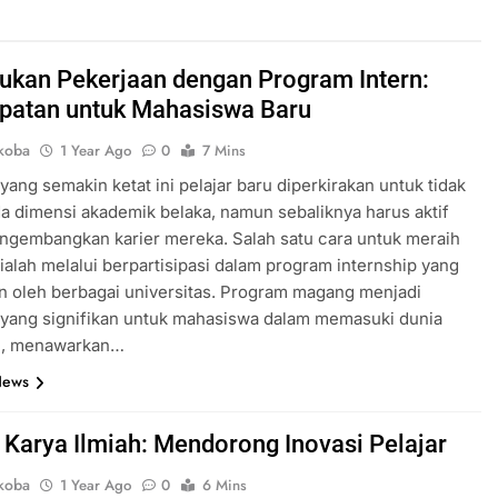
kan Pekerjaan dengan Program Intern:
atan untuk Mahasiswa Baru
koba
1 Year Ago
0
7 Mins
yang semakin ketat ini pelajar baru diperkirakan untuk tidak
a dimensi akademik belaka, namun sebaliknya harus aktif
ngembangkan karier mereka. Salah satu cara untuk meraih
i ialah melalui berpartisipasi dalam program internship yang
n oleh berbagai universitas. Program magang menjadi
 yang signifikan untuk mahasiswa dalam memasuki dunia
n, menawarkan…
News
Karya Ilmiah: Mendorong Inovasi Pelajar
koba
1 Year Ago
0
6 Mins