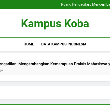
Kampus Internasional: Mencipt
Ruang Pengadilan: Mengemb
Pendidikan Hybrid: Mera
Audit Mutu Intern
Kampus Internasional: Mencipt
Kampus Koba
Ruang Pengadilan: Mengemb
Pendidikan Hybrid: Mera
Audit Mutu Intern
HOME
DATA KAMPUS INDONESIA
lan: Mengembangkan Kemampuan Praktis Mahasiswa yang Ber