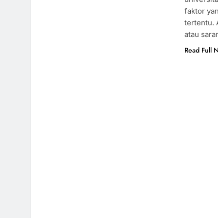
faktor ya
tertentu. 
atau sar
Read Full 