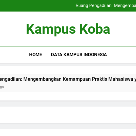
Kampus Internasional: Mencipt
Ruang Pengadilan: Mengemb
Pendidikan Hybrid: Mera
Audit Mutu Intern
Kampus Internasional: Mencipt
Kampus Koba
Ruang Pengadilan: Mengemb
Pendidikan Hybrid: Mera
Audit Mutu Intern
HOME
DATA KAMPUS INDONESIA
n: Mengembangkan Kemampuan Praktis Mahasiswa yang Berpa