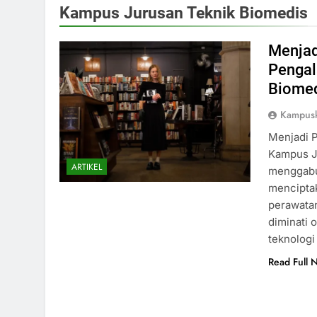
Kampus Jurusan Teknik Biomedis
Menjad
Pengal
Biome
Kampus
Menjadi P
Kampus J
ARTIKEL
menggabu
mencipta
perawatan
diminati 
teknologi
Read Full 