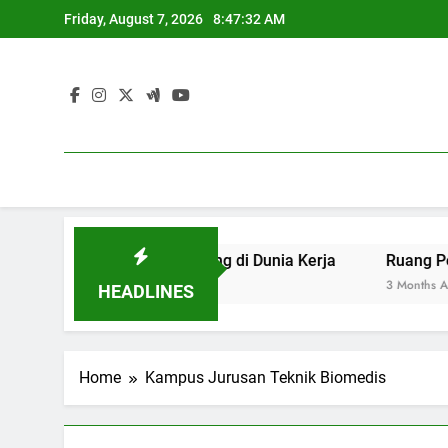
Skip
Friday, August 7, 2026
8:47:32 AM
to
content
an yang Berdaya Saing di Dunia Kerja
Ruang Pengadila
3 Months Ago
HEADLINES
Home
Kampus Jurusan Teknik Biomedis