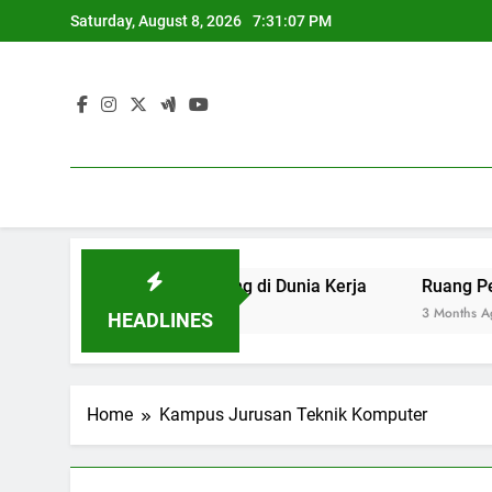
Skip
Saturday, August 8, 2026
7:31:07 PM
to
content
an yang Berdaya Saing di Dunia Kerja
Ruang Pengadila
3 Months Ago
HEADLINES
Home
Kampus Jurusan Teknik Komputer