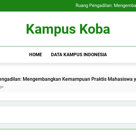
Kampus Internasional: Mencipt
Ruang Pengadilan: Mengemb
Pendidikan Hybrid: Mera
Audit Mutu Intern
Kampus Internasional: Mencipt
Kampus Koba
Ruang Pengadilan: Mengemb
Pendidikan Hybrid: Mera
Audit Mutu Intern
HOME
DATA KAMPUS INDONESIA
n: Mengembangkan Kemampuan Praktis Mahasiswa yang Berpar