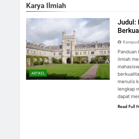
Karya Ilmiah
Judul:
Berkua
Kampus
Panduan L
ilmiah me
mahasisw
ARTIKEL
berkualit
menulis k
lengkap m
dapat m
Read Full 