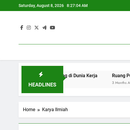
Skip
Saturday, August 8, 2026
8:27:04 AM
to
content
an yang Berdaya Saing di Dunia Kerja
Ruang Pengadila
3 Months Ago
HEADLINES
Home
Karya Ilmiah