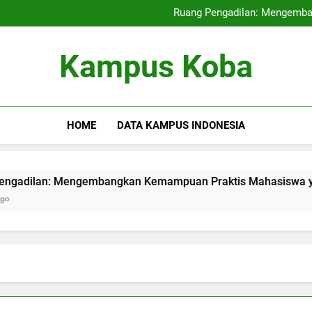
Kampus Internasional: Mencipt
Ruang Pengadilan: Mengemb
Pendidikan Hybrid: Mera
Audit Mutu Intern
Kampus Internasional: Mencipt
Kampus Koba
Ruang Pengadilan: Mengemb
Pendidikan Hybrid: Mera
Audit Mutu Intern
HOME
DATA KAMPUS INDONESIA
n: Mengembangkan Kemampuan Praktis Mahasiswa yang Berpar