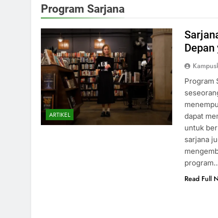
Program Sarjana
Sarjan
Depan 
Kampus
Program S
seseoran
menempuh 
ARTIKEL
dapat me
untuk ber
sarjana 
mengemban
program
Read Full 