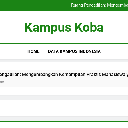
Kampus Internasional: Mencipt
Ruang Pengadilan: Mengemb
Pendidikan Hybrid: Mera
Audit Mutu Intern
Kampus Internasional: Mencipt
Kampus Koba
Ruang Pengadilan: Mengemb
Pendidikan Hybrid: Mera
Audit Mutu Intern
HOME
DATA KAMPUS INDONESIA
n: Mengembangkan Kemampuan Praktis Mahasiswa yang Berpar