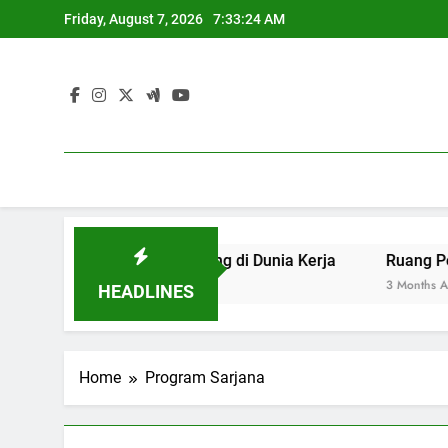
Skip
Friday, August 7, 2026
7:33:24 AM
to
content
an yang Berdaya Saing di Dunia Kerja
Ruang Pengadila
3 Months Ago
HEADLINES
Home
Program Sarjana