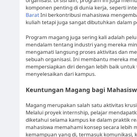
organisasi. Di sisi lain, program ini juga m
komponen penting di dunia kerja, seperti int
Barat
Ini berkontribusi mahasiswa mengemba
kuliah tetapi juga sangat dibutuhkan dalam 
Program magang juga sering kali adalah pe
mendalam tentang industri yang mereka minati
mengamati langsung proses aktivitas dan me
sebuah organisasi. Ini membantu mereka men
mempersiapkan diri dengan lebih baik untuk 
menyelesaikan dari kampus.
Keuntungan Magang bagi Mahasis
Magang merupakan salah satu aktivitas krus
Melalui proyek internship, pelajar mendapa
diketahui selama kampus ke dalam praktik real
mahasiswa memahami konsep secara lebih 
kemampuan yang di, termasuk komunikasi, k