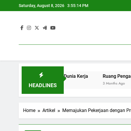
Skip
Saturday, August 8, 2026
3:55:15 PM
to
content
daya Saing di Dunia Kerja
Ruang Pengadilan: Mengemb
3 Months Ago
HEADLINES
Home
Artikel
Memajukan Pekerjaan dengan Pr