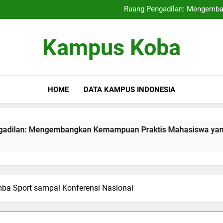
Kampus Internasional: Mencipt
Ruang Pengadilan: Mengemb
Pendidikan Hybrid: Mera
Audit Mutu Intern
Kampus Internasional: Mencipt
Kampus Koba
Ruang Pengadilan: Mengemb
Pendidikan Hybrid: Mera
Audit Mutu Intern
HOME
DATA KAMPUS INDONESIA
ngembangkan Kemampuan Praktis Mahasiswa yang Berpartisi
mba Sport sampai Konferensi Nasional