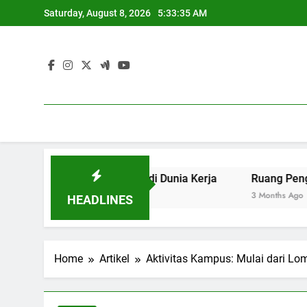
Skip
Saturday, August 8, 2026
5:33:36 AM
to
content
ng Berdaya Saing di Dunia Kerja
Ruang Pengadilan: Me
3 Months Ago
HEADLINES
Home
Artikel
Aktivitas Kampus: Mulai dari Lo