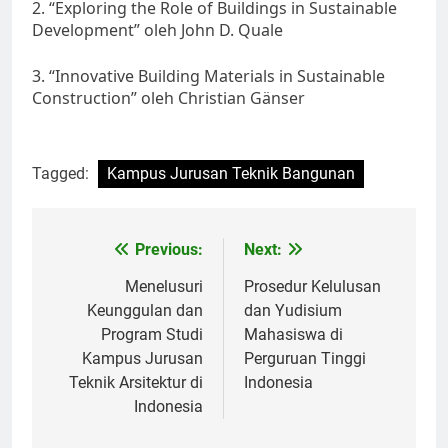
2. “Exploring the Role of Buildings in Sustainable
Development” oleh John D. Quale
3. “Innovative Building Materials in Sustainable
Construction” oleh Christian Gänser
Tagged:
Kampus Jurusan Teknik Bangunan
Post
Previous:
Next:
navigation
Menelusuri
Prosedur Kelulusan
Keunggulan dan
dan Yudisium
Program Studi
Mahasiswa di
Kampus Jurusan
Perguruan Tinggi
Teknik Arsitektur di
Indonesia
Indonesia