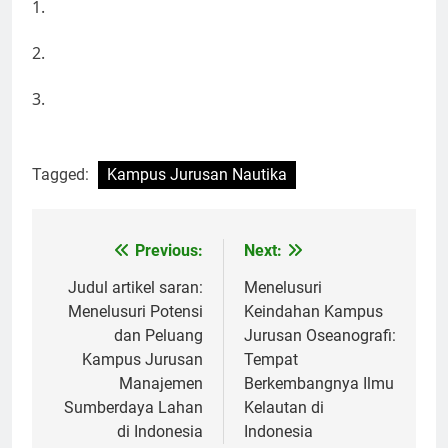
1.
2.
3.
Tagged:
Kampus Jurusan Nautika
Post
Previous:
Next:
navigation
Judul artikel saran:
Menelusuri
Menelusuri Potensi
Keindahan Kampus
dan Peluang
Jurusan Oseanografi:
Kampus Jurusan
Tempat
Manajemen
Berkembangnya Ilmu
Sumberdaya Lahan
Kelautan di
di Indonesia
Indonesia