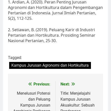
1. Ardian, A. (2020). Peran Penting Jurusan
Agronomi dan Hortikultura dalam Pengembangan
Pertanian di Indonesia. Jurnal Ilmiah Pertanian,
5(2), 112-125.
2. Setiawan, B. (2019). Peluang Karir di Industri
Pertanian dan Hortikultura. Prosiding Seminar
Nasional Pertanian, 25-30.
Tagged:
Kampus Jurusan Agronomi dan Hortikultura
Post
Previous:
Next:
navigation
Menelusuri Potensi
Title: Menjelajahi
dan Peluang
Kampus Jurusan
Kampus Jurusan
Akuakultur: Sebuah