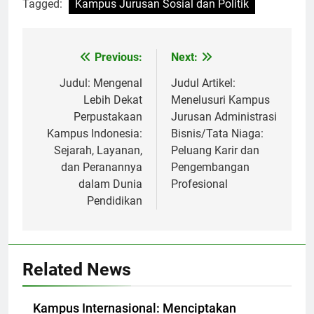
Tagged:
Kampus Jurusan Sosial dan Politik
Post
Previous:
Next:
navigation
Judul: Mengenal
Judul Artikel:
Lebih Dekat
Menelusuri Kampus
Perpustakaan
Jurusan Administrasi
Kampus Indonesia:
Bisnis/Tata Niaga:
Sejarah, Layanan,
Peluang Karir dan
dan Peranannya
Pengembangan
dalam Dunia
Profesional
Pendidikan
Related News
Kampus Internasional: Menciptakan