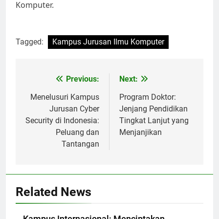
Komputer.
Tagged:
Kampus Jurusan Ilmu Komputer
Post
Previous:
Next:
navigation
Menelusuri Kampus
Program Doktor:
Jurusan Cyber
Jenjang Pendidikan
Security di Indonesia:
Tingkat Lanjut yang
Peluang dan
Menjanjikan
Tantangan
Related News
Kampus Internasional: Menciptakan