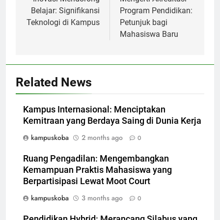
navigation
Belajar: Signifikansi
Program Pendidikan:
Teknologi di Kampus
Petunjuk bagi
Mahasiswa Baru
Related News
Kampus Internasional: Menciptakan
Kemitraan yang Berdaya Saing di Dunia Kerja
kampuskoba
2 months ago
0
Ruang Pengadilan: Mengembangkan
Kemampuan Praktis Mahasiswa yang
Berpartisipasi Lewat Moot Court
kampuskoba
3 months ago
0
Pendidikan Hybrid: Merancang Silabus yang