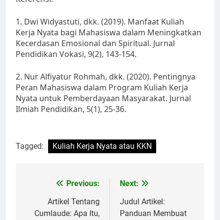
1. Dwi Widyastuti, dkk. (2019). Manfaat Kuliah
Kerja Nyata bagi Mahasiswa dalam Meningkatkan
Kecerdasan Emosional dan Spiritual. Jurnal
Pendidikan Vokasi, 9(2), 143-154.
2. Nur Alfiyatur Rohmah, dkk. (2020). Pentingnya
Peran Mahasiswa dalam Program Kuliah Kerja
Nyata untuk Pemberdayaan Masyarakat. Jurnal
Ilmiah Pendidikan, 5(1), 25-36.
Tagged:
Kuliah Kerja Nyata atau KKN
Post
Previous:
Next:
navigation
Artikel Tentang
Judul Artikel:
Cumlaude: Apa Itu,
Panduan Membuat