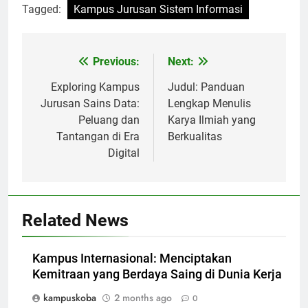
Tagged:
Kampus Jurusan Sistem Informasi
Post
Previous:
Next:
navigation
Exploring Kampus
Judul: Panduan
Jurusan Sains Data:
Lengkap Menulis
Peluang dan
Karya Ilmiah yang
Tantangan di Era
Berkualitas
Digital
Related News
Kampus Internasional: Menciptakan
Kemitraan yang Berdaya Saing di Dunia Kerja
kampuskoba
2 months ago
0