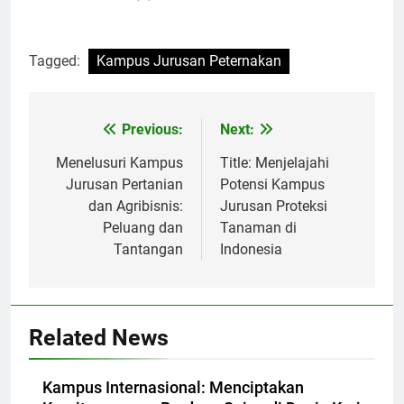
Tagged:
Kampus Jurusan Peternakan
Post
Previous:
Next:
navigation
Menelusuri Kampus
Title: Menjelajahi
Jurusan Pertanian
Potensi Kampus
dan Agribisnis:
Jurusan Proteksi
Peluang dan
Tanaman di
Tantangan
Indonesia
Related News
Kampus Internasional: Menciptakan