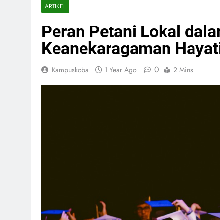
ARTIKEL
Peran Petani Lokal da
Keanekaragaman Hayati 
0
Kampuskoba
1 Year Ago
2 Mins