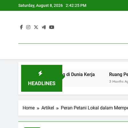
Skip
Saturday, August 8, 2026
2:42:26 PM
to
content
yang Berdaya Saing di Dunia Kerja
Ruang Pengadilan:
3 Months Ago
HEADLINES
Home
Artikel
Peran Petani Lokal dalam Memp