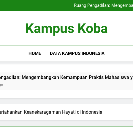
Kampus Internasional: Mencipt
Ruang Pengadilan: Mengemb
Pendidikan Hybrid: Mera
Audit Mutu Intern
Kampus Internasional: Mencipt
Kampus Koba
Ruang Pengadilan: Mengemb
Pendidikan Hybrid: Mera
Audit Mutu Intern
HOME
DATA KAMPUS INDONESIA
 Mengembangkan Kemampuan Praktis Mahasiswa yang Berparti
ertahankan Keanekaragaman Hayati di Indonesia