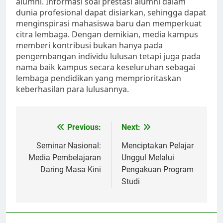
alumni. Informasi soal prestasi alumni dalam
dunia profesional dapat disiarkan, sehingga dapat
menginspirasi mahasiswa baru dan memperkuat
citra lembaga. Dengan demikian, media kampus
memberi kontribusi bukan hanya pada
pengembangan individu lulusan tetapi juga pada
nama baik kampus secara keseluruhan sebagai
lembaga pendidikan yang memprioritaskan
keberhasilan para lulusannya.
Post
Previous:
Next:
navigation
Seminar Nasional:
Menciptakan Pelajar
Media Pembelajaran
Unggul Melalui
Daring Masa Kini
Pengakuan Program
Studi