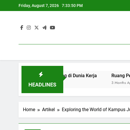
Skip
Friday, August 7, 2026
7:33:51 PM
to
content
 yang Berdaya Saing di Dunia Kerja
Ruang Pengadilan:
3 Months Ago
HEADLINES
Home
Artikel
Exploring the World of Kampus J