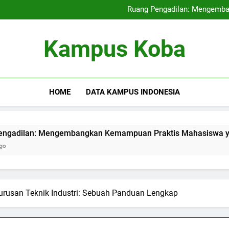
Kampus Internasional: Mencipt
Ruang Pengadilan: Mengemb
Pendidikan Hybrid: Mera
Audit Mutu Intern
Kampus Internasional: Mencipt
Kampus Koba
Ruang Pengadilan: Mengemb
Pendidikan Hybrid: Mera
Audit Mutu Intern
HOME
DATA KAMPUS INDONESIA
 Mengembangkan Kemampuan Praktis Mahasiswa yang Berparti
urusan Teknik Industri: Sebuah Panduan Lengkap