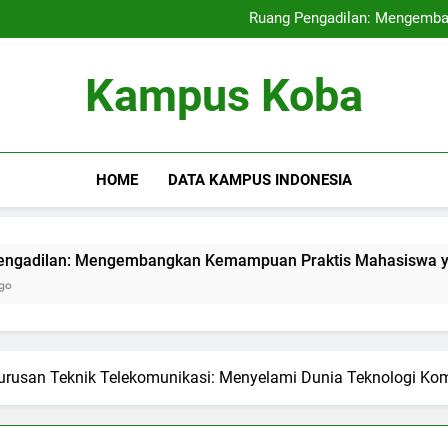
Kampus Internasional: Mencipt
Ruang Pengadilan: Mengemb
Pendidikan Hybrid: Mera
Audit Mutu Intern
Kampus Internasional: Mencipt
Kampus Koba
Ruang Pengadilan: Mengemb
Pendidikan Hybrid: Mera
Audit Mutu Intern
HOME
DATA KAMPUS INDONESIA
engembangkan Kemampuan Praktis Mahasiswa yang Berpartisi
Jurusan Teknik Telekomunikasi: Menyelami Dunia Teknologi Ko