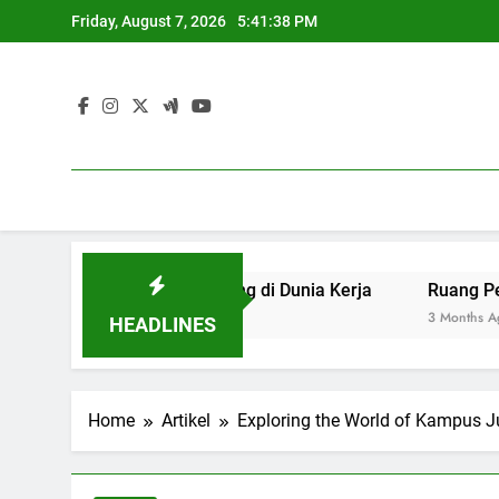
Skip
Friday, August 7, 2026
5:41:39 PM
to
content
ng Berdaya Saing di Dunia Kerja
Ruang Pengadilan: M
3 Months Ago
HEADLINES
Home
Artikel
Exploring the World of Kampus 